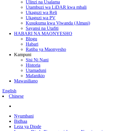
Ulinzi na Usalama
Utambuzi wa LiDAR kwa mbali
Ukaguzi wa Reli
Ukaguzi wa PV
Kusukuma kwa Viwanda (Almasi)
Sayansi na Utafiti
HABARI NA MAONYESHO
Blogu
Habari
Ratiba ya Maonyesho
Kampuni
Sisi Ni Nani
Historia
Utamaduni
Mafanikio
Mawasiliano
English
Chinese
Nyumbani
Bidhaa
Leza ya Diode