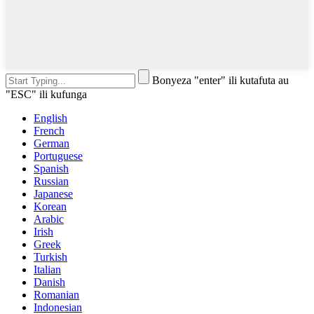
Bonyeza "enter" ili kutafuta au
"ESC" ili kufunga
English
French
German
Portuguese
Spanish
Russian
Japanese
Korean
Arabic
Irish
Greek
Turkish
Italian
Danish
Romanian
Indonesian