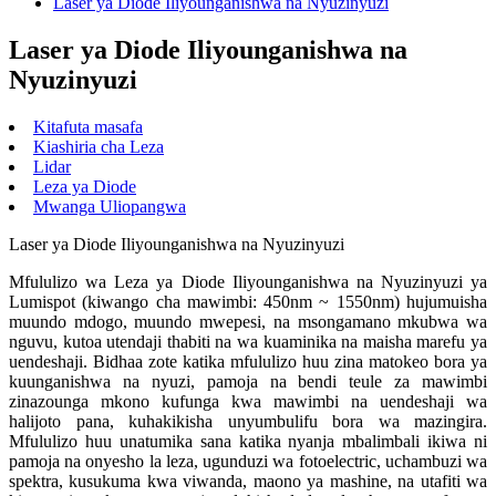
Laser ya Diode Iliyounganishwa na Nyuzinyuzi
Laser ya Diode Iliyounganishwa na
Nyuzinyuzi
Kitafuta masafa
Kiashiria cha Leza
Lidar
Leza ya Diode
Mwanga Uliopangwa
Laser ya Diode Iliyounganishwa na Nyuzinyuzi
Mfululizo wa Leza ya Diode Iliyounganishwa na Nyuzinyuzi ya
Lumispot (kiwango cha mawimbi: 450nm ~ 1550nm) hujumuisha
muundo mdogo, muundo mwepesi, na msongamano mkubwa wa
nguvu, kutoa utendaji thabiti na wa kuaminika na maisha marefu ya
uendeshaji. Bidhaa zote katika mfululizo huu zina matokeo bora ya
kuunganishwa na nyuzi, pamoja na bendi teule za mawimbi
zinazounga mkono kufunga kwa mawimbi na uendeshaji wa
halijoto pana, kuhakikisha unyumbulifu bora wa mazingira.
Mfululizo huu unatumika sana katika nyanja mbalimbali ikiwa ni
pamoja na onyesho la leza, ugunduzi wa fotoelectric, uchambuzi wa
spektra, kusukuma kwa viwanda, maono ya mashine, na utafiti wa