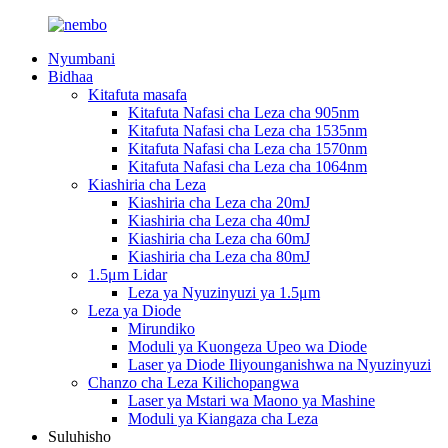
Nyumbani
Bidhaa
Kitafuta masafa
Kitafuta Nafasi cha Leza cha 905nm
Kitafuta Nafasi cha Leza cha 1535nm
Kitafuta Nafasi cha Leza cha 1570nm
Kitafuta Nafasi cha Leza cha 1064nm
Kiashiria cha Leza
Kiashiria cha Leza cha 20mJ
Kiashiria cha Leza cha 40mJ
Kiashiria cha Leza cha 60mJ
Kiashiria cha Leza cha 80mJ
1.5μm Lidar
Leza ya Nyuzinyuzi ya 1.5μm
Leza ya Diode
Mirundiko
Moduli ya Kuongeza Upeo wa Diode
Laser ya Diode Iliyounganishwa na Nyuzinyuzi
Chanzo cha Leza Kilichopangwa
Laser ya Mstari wa Maono ya Mashine
Moduli ya Kiangaza cha Leza
Suluhisho