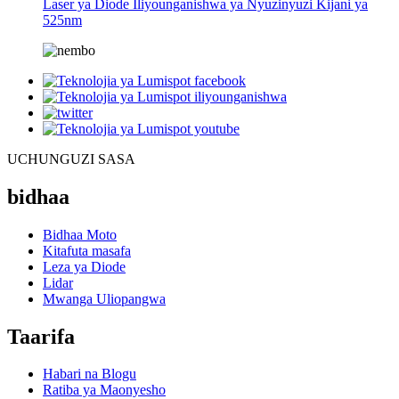
Laser ya Diode Iliyounganishwa ya Nyuzinyuzi Kijani ya
525nm
UCHUNGUZI SASA
bidhaa
Bidhaa Moto
Kitafuta masafa
Leza ya Diode
Lidar
Mwanga Uliopangwa
Taarifa
Habari na Blogu
Ratiba ya Maonyesho