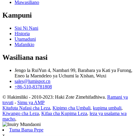
Mawasiliano
Kampuni
Sisi Ni Nani
Historia
Utamaduni
Mafanikio
Wasiliana nasi
Jengo la RuiYun 4, Nambari 99, Barabara ya Kati ya Furong,
Eneo la Maendeleo ya Uchumi la Xishan, Wuxi
sales@lumispot.cn
+86-510-83781808
© Hakimiliki - 2010-2023: Haki Zote Zimehifadhiwa.
Ramani ya
tovuti
-
Simu ya AMP
Kitafuta Nafasi cha Leza
,
Kipimo cha Umbali
,
kupima umbali
,
Kiwango cha Leza
,
Kifaa cha Kupima Leza
,
leza ya usalama wa
macho
,
Tuma Barua Pepe
x