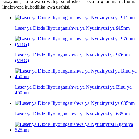
kisayansi, na kuwapa wateja suluhisho la leza la gharama nafuu na
linaloweza kubadilika kwa urahisi.
Laser ya Diode Iliyounganishwa ya Nyuzinyuzi ya 915nm
Laser ya Diode Iliyounganishwa ya Nyuzinyuzi ya 976nm
(VBG)
Laser ya Diode Iliyounganishwa ya Nyuzinyuzi ya Bluu ya
450nm
Laser ya Diode Iliyounganishwa ya Nyuzinyuzi ya 635nm